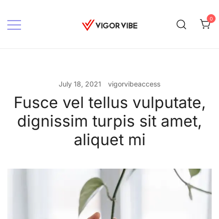
Skip
to
0
content
Vigor vibe
July 18, 2021
vigorvibeaccess
Fusce vel tellus vulputate,
dignissim turpis sit amet,
aliquet mi