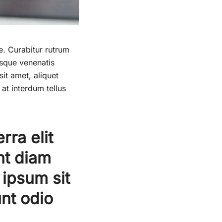
ue. Curabitur rutrum
tesque venenatis
sit amet, aliquet
at interdum tellus
rra elit
nt diam
 ipsum sit
nt odio