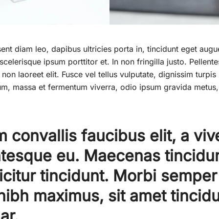
esent diam leo, dapibus ultricies porta in, tincidunt eget aug
celerisque ipsum porttitor et. In non fringilla justo. Pellen
 non laoreet elit. Fusce vel tellus vulputate, dignissim turpis 
m, massa et fermentum viverra, odio ipsum gravida metus, 
m convallis faucibus elit, a vive
ntesque eu. Maecenas tincidu
icitur tincidunt. Morbi semper
nibh maximus, sit amet tincidu
nar.