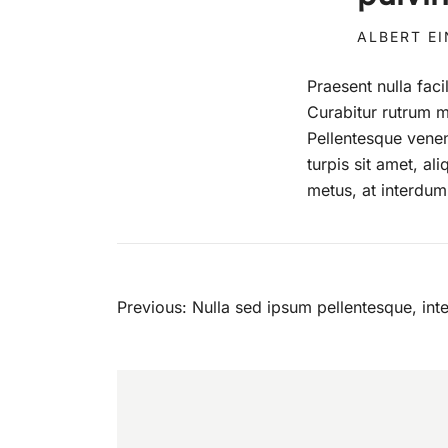
ALBERT E
Praesent nulla faci
Curabitur rutrum ma
Pellentesque venena
turpis sit amet, a
metus, at interdum 
Post
Previous:
Nulla sed ipsum pellentesque, in
navigation