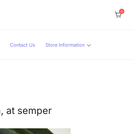
0
Contact Us
Store Information
m, at semper