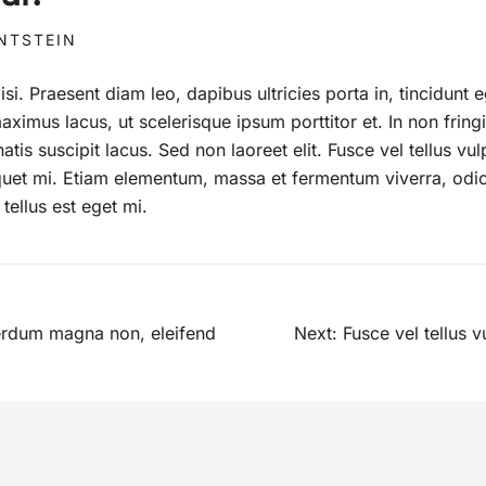
INTSTEIN
lisi. Praesent diam leo, dapibus ultricies porta in, tincidunt 
ximus lacus, ut scelerisque ipsum porttitor et. In non fringil
tis suscipit lacus. Sed non laoreet elit. Fusce vel tellus vul
liquet mi. Etiam elementum, massa et fermentum viverra, od
tellus est eget mi.
terdum magna non, eleifend
Next:
Fusce vel tellus v