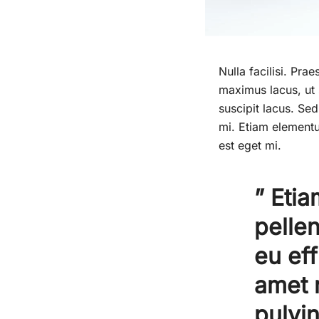
Nulla facilisi. Pra
maximus lacus, ut s
suscipit lacus. Sed
mi. Etiam elementu
est eget mi.
” Etia
pelle
eu eff
amet 
pulvi