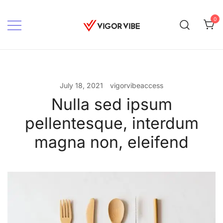
Skip
to
0
content
Vigor vibe
July 18, 2021
vigorvibeaccess
Nulla sed ipsum
pellentesque, interdum
magna non, eleifend